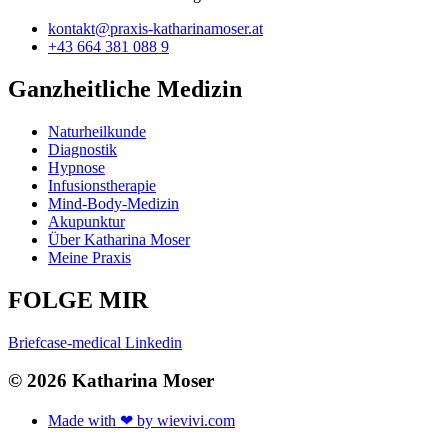
kontakt@praxis-katharinamoser.at
+43 664 381 088 9
Ganzheitliche Medizin
Naturheilkunde
Diagnostik
Hypnose
Infusionstherapie
Mind-Body-Medizin
Akupunktur
Über Katharina Moser
Meine Praxis
FOLGE MIR
Briefcase-medical
Linkedin
© 2026 Katharina Moser
Made with ❤ by wievivi.com